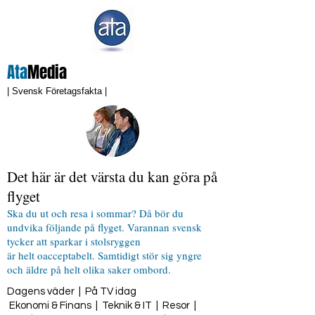
Ata
Media
| Svensk Företagsfakta |
Det här är det värsta du kan göra på
flyget
Ska du ut och resa i sommar? Då bör du
undvika följande på flyget. Varannan svensk
tycker att sparkar i stolsryggen
är helt oacceptabelt. Samtidigt stör sig yngre
och äldre på helt olika saker ombord.
Dagens väder
|
På TV idag
Ekonomi & Finans
|
Teknik & IT
|
Resor
|