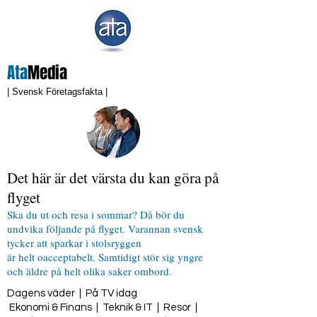
Ata
Media
| Svensk Företagsfakta |
Det här är det värsta du kan göra på
flyget
Ska du ut och resa i sommar? Då bör du
undvika följande på flyget. Varannan svensk
tycker att sparkar i stolsryggen
är helt oacceptabelt. Samtidigt stör sig yngre
och äldre på helt olika saker ombord.
Dagens väder
|
På TV idag
Ekonomi & Finans
|
Teknik & IT
|
Resor
|