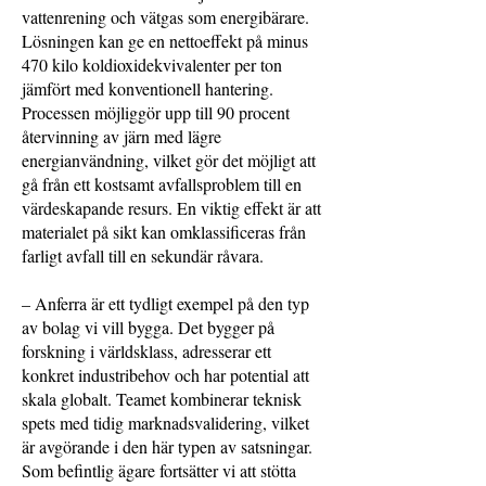
vattenrening och vätgas som energibärare.
Lösningen kan ge en nettoeffekt på minus
470 kilo koldioxidekvivalenter per ton
jämfört med konventionell hantering.
Processen möjliggör upp till 90 procent
återvinning av järn med lägre
energianvändning, vilket gör det möjligt att
gå från ett kostsamt avfallsproblem till en
värdeskapande resurs. En viktig effekt är att
materialet på sikt kan omklassificeras från
farligt avfall till en sekundär råvara.
– Anferra är ett tydligt exempel på den typ
av bolag vi vill bygga. Det bygger på
forskning i världsklass, adresserar ett
konkret industribehov och har potential att
skala globalt. Teamet kombinerar teknisk
spets med tidig marknadsvalidering, vilket
är avgörande i den här typen av satsningar.
Som befintlig ägare fortsätter vi att stötta