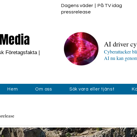
Dagens väder
|
På TV idag
pressrelease
Media
AI driver cy
Cyberattacker bl
sk Företagsfakta |
AI nu kan genomf
Hem
Om oss
Sök vara eller tjänst
Ko
srelease