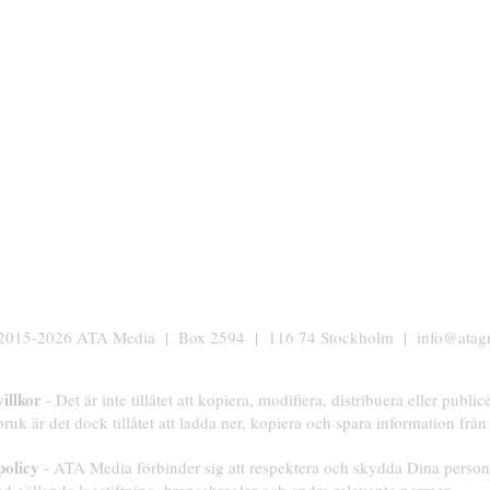
 2015-2026 ATA Media | Box 2594 | 116 74 Stockholm |
info@atag
illkor
- Det är inte tillåtet att kopiera, modifiera, distribuera eller publi
bruk är det dock tillåtet att ladda ner, kopiera och spara information fr
policy
- ATA Media förbinder sig att respektera och skydda Dina personup