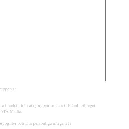
ruppen.se
cera innehåll från atagruppen.se utan tillstånd.
För eget
ån ATA Media.
pgifter och Din personliga integritet i