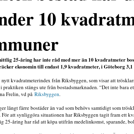
nder 10 kvadratm
mmuner
ttlig 25-åring har inte råd med mer än 10 kvadratmeter bos
äcker ekonomin till endast 1,9 kvadratmeter, i Göteborg 3,
t nytt kvadratmeterindex från Riksbyggen, som visar att trösklarn
i praktiken stängs ute från bostadsmarknaden. “Det inte bara e
na Frelin, vd på
Riksbyggen
.
ger långt färre bostäder än vad som behövs samtidigt som tröskl
 För att synliggöra situationen har Riksbyggen tagit fram ett k
ig 25-åring har råd att köpa utifrån medelinkomst, sparande, bol