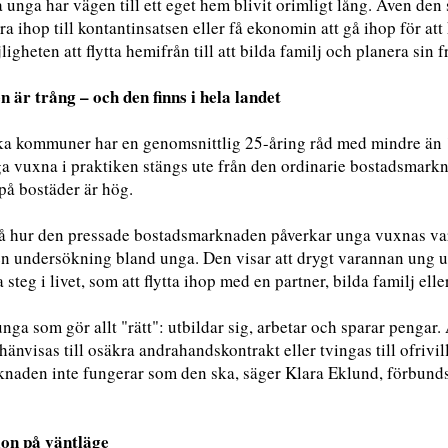
unga har vägen till ett eget hem blivit orimligt lång. Även den
ara ihop till kontantinsatsen eller få ekonomin att gå ihop för att
jligheten att flytta hemifrån till att bilda familj och planera si
n är trång – och den finns i hela landet
ka kommuner har en genomsnittlig 25-åring råd med mindre än 1
a vuxna i praktiken stängs ute från den ordinarie bostadsmarkn
på bostäder är hög.
stå hur den pressade bostadsmarknaden påverkar unga vuxnas v
n undersökning bland unga. Den visar att drygt varannan ung up
a steg i livet, som att flytta ihop med en partner, bilda familj eller
nga som gör allt "rätt": utbildar sig, arbetar och sparar pengar. 
r hänvisas till osäkra andrahandskontrakt eller tvingas till ofriv
naden inte fungerar som den ska, säger Klara Eklund, förbunds
ion på väntläge