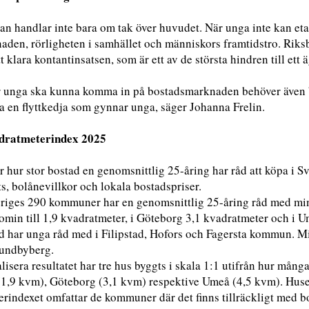
an handlar inte bara om tak över huvudet. När unga inte kan e
den, rörligheten i samhället och människors framtidstro. Riksby
t klara kontantinsatsen, som är ett av de största hindren till ett
ler unga ska kunna komma in på bostadsmarknaden behöver även 
a en flyttkedja som gynnar unga, säger Johanna Frelin.
dratmeterindex 2025
r hur stor bostad en genomsnittlig 25-åring har råd att köpa i 
s, bolånevillkor och lokala bostadspriser.
eriges 290 kommuner har en genomsnittlig 25-åring råd med mi
omin till 1,9 kvadratmeter, i Göteborg 3,1 kvadratmeter och i U
ad har unga råd med i Filipstad, Hofors och Fagersta kommun. M
Sundbyberg.
alisera resultatet har tre hus byggts i skala 1:1 utifrån hur mån
1,9 kvm), Göteborg (3,1 kvm) respektive Umeå (4,5 kvm). Husen
rindexet omfattar de kommuner där det finns tillräckligt med bo