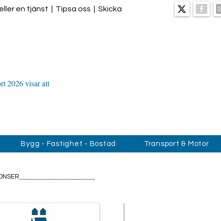
ller en tjänst
|
Tipsa oss
|
Skicka
t 2026 visar att
Bygg - Fastighet - Bostad
Transport & Motor
______________________
ONSER