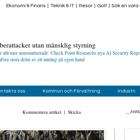
Ekonomi & Finans
|
Teknik & IT
|
Resor
|
Golf
|
Sök en vara e
berattacker utan mänsklig styrning
ir allt mer automatiserade. Check Point Researchs nya AI Security Repor
öra stora delar av ett intrång på egen hand
ntakta oss
Kommun och Förvaltning
Industri
Kommentera artikel
|
Skicka
__
ANN