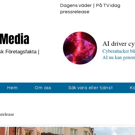
Dagens väder
|
På TV idag
pressrelease
Media
AI driver cy
Cyberattacker bl
sk Företagsfakta |
AI nu kan genomf
Hem
Om oss
Sök vara eller tjänst
Ko
srelease