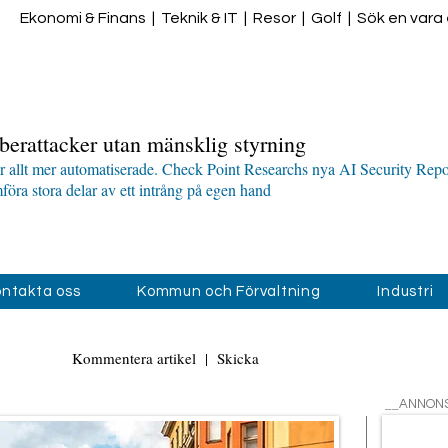
Ekonomi & Finans
|
Teknik & IT
|
Resor
|
Golf
|
Sök en vara e
berattacker utan mänsklig styrning
ir allt mer automatiserade. Check Point Researchs nya AI Security Repor
öra stora delar av ett intrång på egen hand
ntakta oss
Kommun och Förvaltning
Industri
Kommentera artikel
|
Skicka
__
ANNON