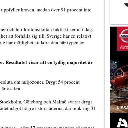
n uppfyller kraven, medan över 91 procent inte
er och hur fordonsflottan faktiskt ser ut i dag.
 att förhålla sig till. Sverige har en relativt
nte har möjlighet att köra den här typen av
. Resultatet visar att en tydlig majoritet är
t besluta om miljözoner. Drygt 54 procent
 är osäkra.
. I Stockholm, Göteborg och Malmö svarar drygt
tödet något högre i storstäderna, där omkring 31
 kvinnor – nära 57 procent av männen säger nej,