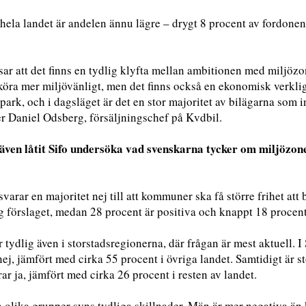
 hela landet är andelen ännu lägre – drygt 8 procent av fordone
sar att det finns en tydlig klyfta mellan ambitionen med miljözon
öra mer miljövänligt, men det finns också en ekonomisk verklighet
park, och i dagsläget är det en stor majoritet av bilägarna som i
er Daniel Odsberg, försäljningschef på Kvdbil.
även låtit Sifo undersöka vad svenskarna tycker om miljözoner
svarar en majoritet nej till att kommuner ska få större frihet at
g förslaget, medan 28 procent är positiva och knappt 18 procent
r tydlig även i storstadsregionerna, där frågan är mest aktuell
ej, jämfört med cirka 55 procent i övriga landet. Samtidigt är s
ar ja, jämfört med cirka 26 procent i resten av landet.
 olika grupper syns tydliga skillnader. Män är mer negativa än