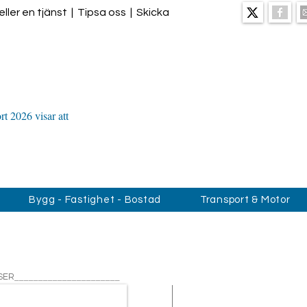
ller en tjänst
|
Tipsa oss
|
Skicka
t 2026 visar att
Bygg - Fastighet - Bostad
Transport & Motor
______________________
SER