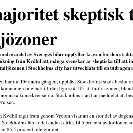
ajoritet skeptisk t
jözoner
indre andel av Sveriges bilar uppfyller kraven för den strikt
ökning från Kvdbil att många svenskar är skeptiska till att i
miljözonen i Stockholms city har utvecklats till en utdragen
en har nu, för andra gången, upphävt Stockholms stads beslut om
kommunen inte haft tillräckliga skäl för att införa zonen, blan
nomiska konsekvenserna. Stockholms stad har meddelat att besl
yrelsen.
m Kvdbil tagit fram genom Vroom visar att en stor del av dagens
I Stockholms län är det endast cirka 14,5 procent av fordonen so
an 85,5 procent inte gör det.