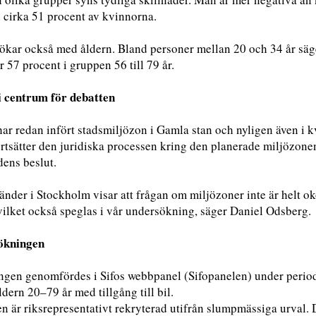
 cirka 51 procent av kvinnorna.
ökar också med åldern. Bland personer mellan 20 och 34 år säg
r 57 procent i gruppen 56 till 79 år.
i centrum för debatten
ar redan infört stadsmiljözon i Gamla stan och nyligen även i k
rtsätter den juridiska processen kring den planerade miljözonen k
dens beslut.
änder i Stockholm visar att frågan om miljözoner inte är helt 
 vilket också speglas i vår undersökning, säger Daniel Odsberg.
ökningen
gen genomfördes i Sifos webbpanel (Sifopanelen) under period
ldern 20–79 år med tillgång till bil.
 är riksrepresentativt rekryterad utifrån slumpmässiga urval. 