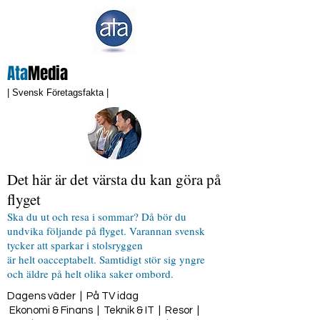
Ata
Media
| Svensk Företagsfakta |
Det här är det värsta du kan göra på
flyget
Ska du ut och resa i sommar? Då bör du
undvika följande på flyget. Varannan svensk
tycker att sparkar i stolsryggen
är helt oacceptabelt. Samtidigt stör sig yngre
och äldre på helt olika saker ombord.
Dagens väder
|
På TV idag
Ekonomi & Finans
|
Teknik & IT
|
Resor
|