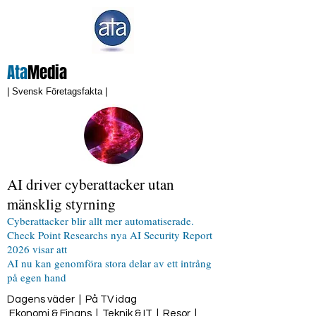
Ata
Media
| Svensk Företagsfakta |
AI driver cyberattacker utan
mänsklig styrning
Cyberattacker blir allt mer automatiserade.
Check Point Researchs nya AI Security Report
2026 visar att
AI nu kan genomföra stora delar av ett intrång
på egen hand
Dagens väder
|
På TV idag
Ekonomi & Finans
|
Teknik & IT
|
Resor
|