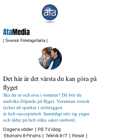
Ata
Media
| Svensk Företagsfakta |
Det här är det värsta du kan göra på
flyget
Ska du ut och resa i sommar? Då bör du
undvika följande på flyget. Varannan svensk
tycker att sparkar i stolsryggen
är helt oacceptabelt. Samtidigt stör sig yngre
och äldre på helt olika saker ombord.
Dagens väder
|
På TV idag
Ekonomi & Finans
|
Teknik & IT
|
Resor
|